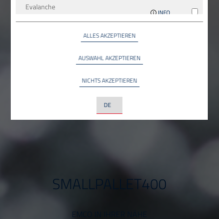
Evalanche
INFO
SC-Networks GmbH, Deutschland
ALLES AKZEPTIEREN
Google Maps
INFO
Google LLC, USA
AUSWAHL AKZEPTIEREN
YouTube
INFO
NICHTS AKZEPTIEREN
YouTube LLC, USA
LinkedIn
INFO
LinkedIn Ireland Unlimited Company, Irland
SMALLPALLET400
EMCO IN IHRER NÄHE