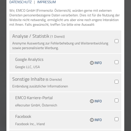
DATENSCHUTZ
|
IMPRESSUM
Wir, EMCO GmbH (Firmensitz: Österreich), würden gerne mit externen
Diensten personenbezogene Daten verarbeiten. Dies ist für die Nutzung der
Website nicht notwendig, ermöglicht uns aber eine noch engere Interaktion
mit Ihnen. Falls gewünscht, treffen Sie bitte eine Auswahl:
Analyse / Statistik
(1 Dienst)
Anonyme Auswertung zur Fehlerbehebung und Weiterentwicklung
sowie personalisierte Werbung.
Google Analytics
INFO
Google LLC, USA
Sonstige Inhalte
(6 Dienste)
Einbindung zusätzlicher Informationen
EMCO Karriere-Portal
INFO
eRe­crui­ter GmbH, Österreich
Facebook
INFO
Facebook Inc., Irland