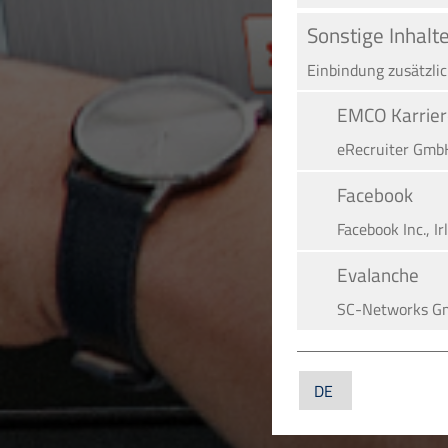
Sonstige Inhalt
Einbindung zusätzli
EMCO Karrier
eRe­crui­ter Gmb
Facebook
Facebook Inc., Ir
Evalanche
SC-Networks G
Google Maps
Google LLC, US
YouTube