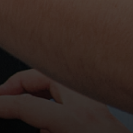
SA
d Unlimited Company, Irland