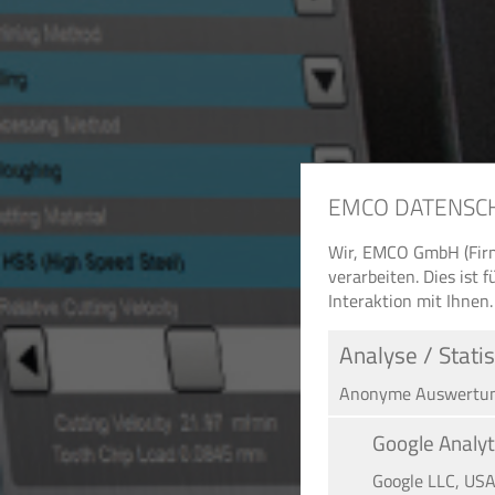
EMCO DATENSC
Wir, EMCO GmbH (Firm
verarbeiten. Dies ist
Interaktion mit Ihnen.
Analyse / Statis
Anonyme Auswertung
Google Analyt
Google LLC, US