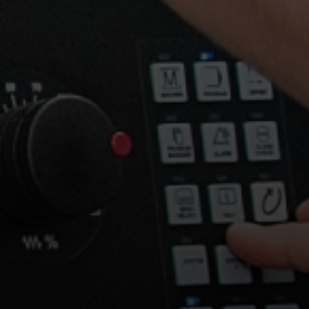
YouTube LLC, U
LinkedIn
LinkedIn Irelan