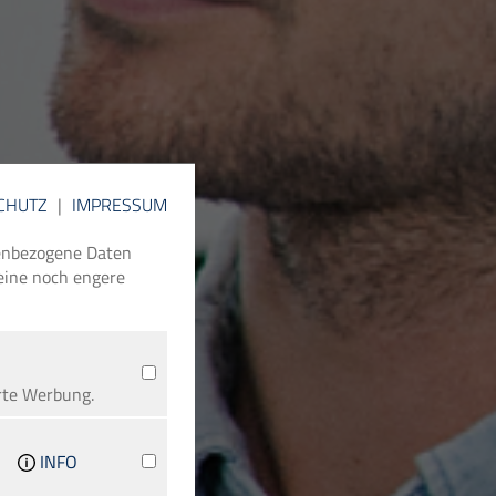
CHUTZ
|
IMPRESSUM
nenbezogene Daten
 eine noch engere
rte Werbung.
INFO