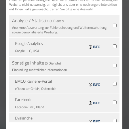
Website nicht notwendig, ermöglicht uns aber eine noch engere Interaktion
mit Ihnen. Falls gewünscht, treffen Sie bitte eine Auswahl:
Analyse / Statistik
(1 Dienst)
Anonyme Auswertung zur Fehlerbehebung und Weiterentwicklung
sowie personalisierte Werbung.
Google Analytics
INFO
Google LLC, USA
Sonstige Inhalte
(6 Dienste)
Einbindung zusätzlicher Informationen
EMCO Karriere-Portal
INFO
eRe­crui­ter GmbH, Österreich
Facebook
INFO
Facebook Inc., Irland
Evalanche
INFO
SC-Networks GmbH, Deutschland