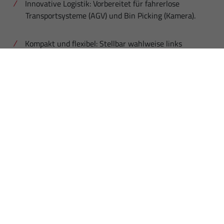
Innovative Logistik: Vorbereitet für fahrerlose
Transportsysteme (AGV) und Bin Picking (Kamera).
Kompakt und flexibel: Stellbar wahlweise links
oder rechts der CNC-Maschine dank kompaktem
Design.
Erweiterte Prozesse: Integration von Entgraten,
Reinigen und Bauteilbeschriftung direkt in der
Zelle.
LÖSUNGEN FÜR DIE