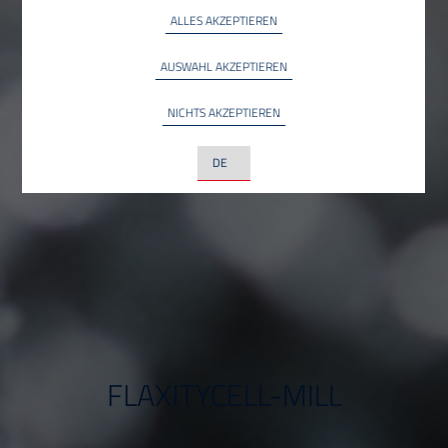
ALLES AKZEPTIEREN
Google Maps
INFO
Google LLC, USA
AUSWAHL AKZEPTIEREN
YouTube
INFO
NICHTS AKZEPTIEREN
YouTube LLC, USA
LinkedIn
INFO
LinkedIn Ireland Unlimited Company, Irland
FLAXITYCELL-MILL