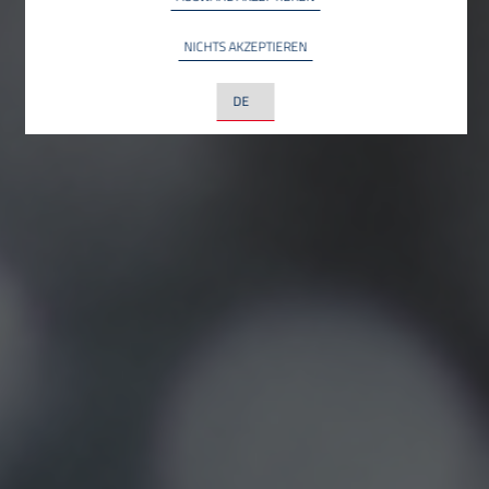
YouTube
INFO
NICHTS AKZEPTIEREN
YouTube LLC, USA
LinkedIn
INFO
LinkedIn Ireland Unlimited Company, Irland