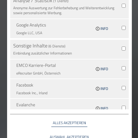
Analyse / Statistik
(1 Dienst)
Anonyme Auswertung zur Fehlerbehebung und Weiterentwicklung
sowie personalisierte Werbung.
Google Analytics
INFO
Google LLC, USA
Sonstige Inhalte
(6 Dienste)
Einbindung zusätzlicher Informationen
EMCO Karriere-Portal
INFO
eRe­crui­ter GmbH, Österreich
Facebook
INFO
Facebook Inc., Irland
Evalanche
INFO
SC-Networks GmbH, Deutschland
ALLES AKZEPTIEREN
Google Maps
INFO
Google LLC, USA
AUSWAHL AKZEPTIEREN