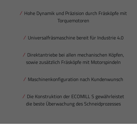
Hohe Dynamik und Präzision durch Fräsköpfe mit
Torquemotoren
Universalfräsmaschine bereit für Industrie 4.0
Direktantriebe bei allen mechanischen Köpfen,
sowie zusätzlich Fräsköpfe mit Motorspindeln
Maschinenkonfiguration nach Kundenwunsch
Die Konstruktion der ECOMILL S gewährleistet
die beste Überwachung des Schneidprozesses