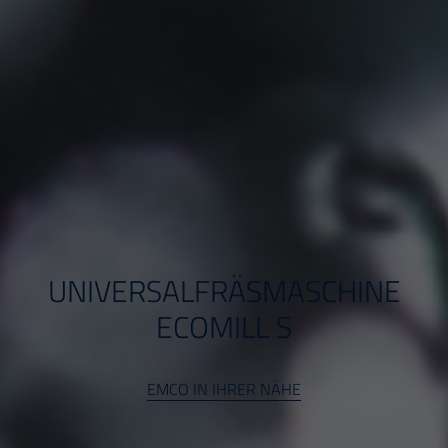
UNIVERSALFRÄSMASCHINE
ECOMILL S
EMCO IN IHRER NÄHE