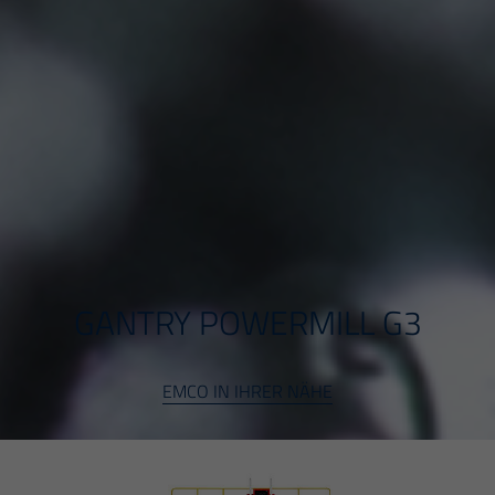
GANTRY POWERMILL G3
EMCO IN IHRER NÄHE