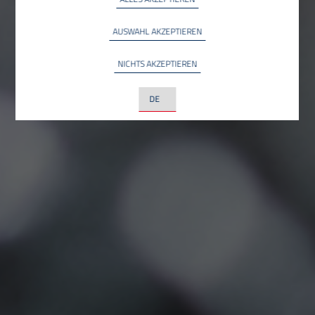
Google Maps
INFO
Google LLC, USA
AUSWAHL AKZEPTIEREN
YouTube
INFO
NICHTS AKZEPTIEREN
YouTube LLC, USA
LinkedIn
INFO
LinkedIn Ireland Unlimited Company, Irland