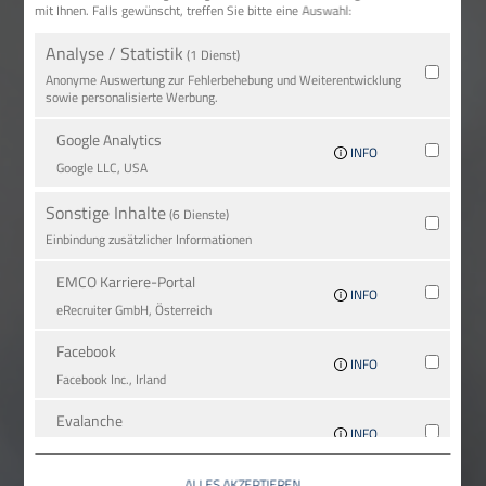
mit Ihnen. Falls gewünscht, treffen Sie bitte eine Auswahl:
Analyse / Statistik
(1 Dienst)
Anonyme Auswertung zur Fehlerbehebung und Weiterentwicklung
sowie personalisierte Werbung.
Google Analytics
INFO
Google LLC, USA
Sonstige Inhalte
(6 Dienste)
Einbindung zusätzlicher Informationen
EMCO Karriere-Portal
INFO
eRe­crui­ter GmbH, Österreich
Facebook
INFO
Facebook Inc., Irland
Evalanche
INFO
SC-Networks GmbH, Deutschland
ALLES AKZEPTIEREN