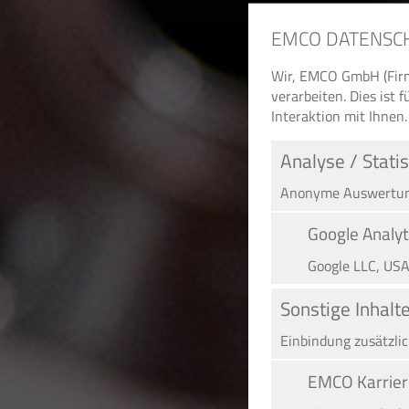
EMCO DATENSC
Wir, EMCO GmbH (Firm
verarbeiten. Dies ist
Interaktion mit Ihnen.
Analyse / Statis
Anonyme Auswertung
Google Analyt
Google LLC, US
Sonstige Inhalt
Einbindung zusätzli
EMCO Karrier