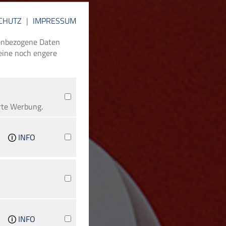
CHUTZ
|
IMPRESSUM
nenbezogene Daten
 eine noch engere
rte Werbung.
INFO
INFO