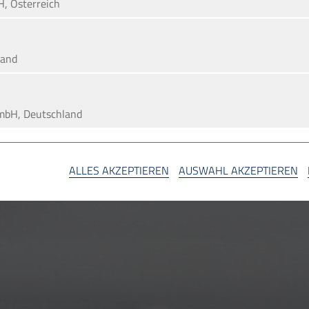
H, Österreich
land
mbH, Deutschland
A
ALLES AKZEPTIEREN
AUSWAHL AKZEPTIEREN
SA
d Unlimited Company, Irland