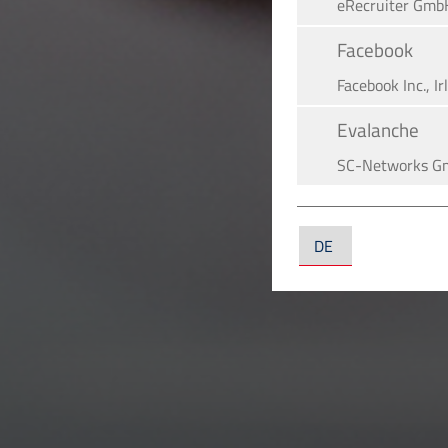
eRe­crui­ter Gmb
Facebook
Facebook Inc., Ir
Evalanche
SC-Networks G
Google Maps
Google LLC, US
YouTube
YouTube LLC, U
LinkedIn
LinkedIn Irelan