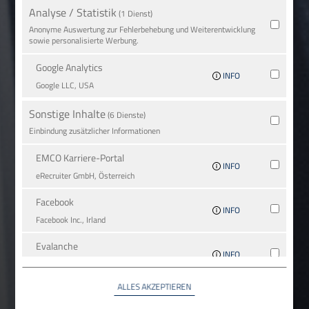
Analyse / Statistik
(1 Dienst)
Anonyme Auswertung zur Fehlerbehebung und Weiterentwicklung
sowie personalisierte Werbung.
Google Analytics
INFO
Google LLC, USA
Sonstige Inhalte
(6 Dienste)
Einbindung zusätzlicher Informationen
EMCO Karriere-Portal
INFO
eRe­crui­ter GmbH, Österreich
Facebook
INFO
Facebook Inc., Irland
Evalanche
INFO
SC-Networks GmbH, Deutschland
ALLES AKZEPTIEREN
Google Maps
INFO
Google LLC, USA