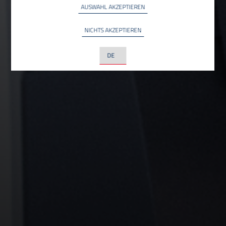
AUSWAHL AKZEPTIEREN
YouTube
INFO
NICHTS AKZEPTIEREN
YouTube LLC, USA
LinkedIn
INFO
LinkedIn Ireland Unlimited Company, Irland