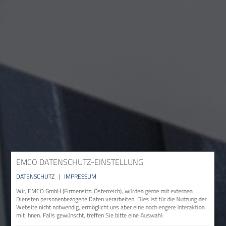
EMCO DATENSCHUTZ-EINSTELLUNG
DATENSCHUTZ
|
IMPRESSUM
Wir, EMCO GmbH (Firmensitz: Österreich), würden gerne mit externen
Diensten personenbezogene Daten verarbeiten. Dies ist für die Nutzung der
Website nicht notwendig, ermöglicht uns aber eine noch engere Interaktion
mit Ihnen. Falls gewünscht, treffen Sie bitte eine Auswahl: