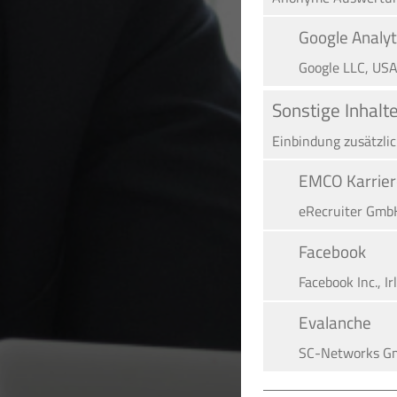
Google Analyt
Google LLC, US
Sonstige Inhalt
Einbindung zusätzli
EMCO Karrier
eRe­crui­ter Gmb
Facebook
Facebook Inc., Ir
Evalanche
SC-Networks G
Google Maps