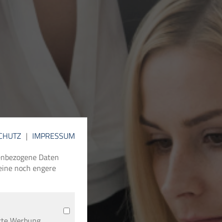
CHUTZ
|
IMPRESSUM
nenbezogene Daten
 eine noch engere
rte Werbung.