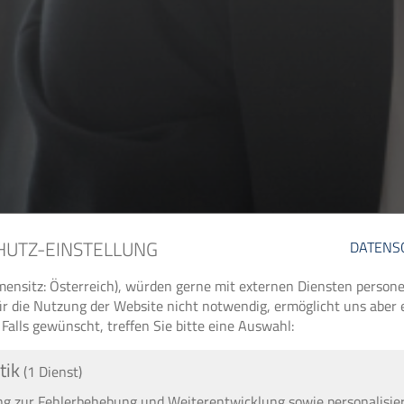
HUTZ-EINSTELLUNG
DATENS
ensitz: Österreich), würden gerne mit externen Diensten perso
 für die Nutzung der Website nicht notwendig, ermöglicht uns aber
 Falls gewünscht, treffen Sie bitte eine Auswahl:
tik
(1 Dienst)
 zur Fehlerbehebung und Weiterentwicklung sowie personalisie