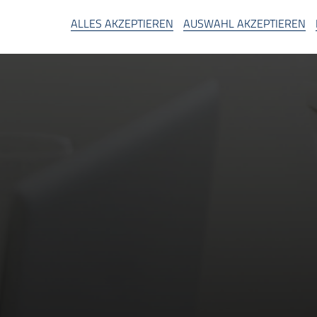
A
ALLES AKZEPTIEREN
AUSWAHL AKZEPTIEREN
SA
d Unlimited Company, Irland