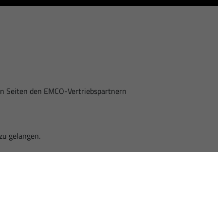
nden Seiten den EMCO-Vertriebspartnern
zu gelangen.