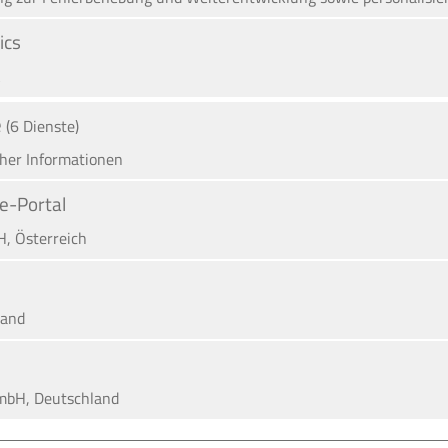
ics
A
e
(6 Dienste)
cher Informationen
e-Portal
H, Österreich
land
mbH, Deutschland