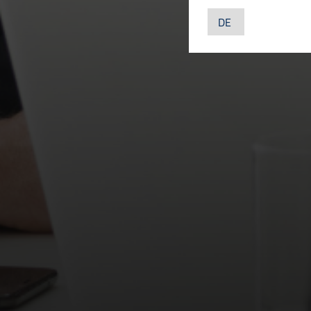
Google LLC, US
YouTube
YouTube LLC, U
LinkedIn
LinkedIn Irelan