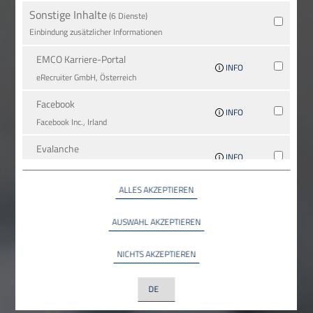
Sonstige Inhalte
(6 Dienste)
Einbindung zusätzlicher Informationen
EMCO Karriere-Portal
INFO
eRe­crui­ter GmbH, Österreich
Facebook
INFO
Facebook Inc., Irland
Evalanche
INFO
SC-Networks GmbH, Deutschland
ALLES AKZEPTIEREN
Google Maps
INFO
Google LLC, USA
AUSWAHL AKZEPTIEREN
YouTube
INFO
NICHTS AKZEPTIEREN
YouTube LLC, USA
LinkedIn
INFO
LinkedIn Ireland Unlimited Company, Irland