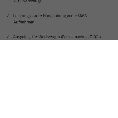
200 Werkzeuge
Leistungsstarke Handhabung von HSK63-
Aufnahmen
Ausgelegt für Werkzeugmaße bis maximal Ø 80 x
350 mm
Zulässiges Werkzeuggewicht bis zu 8 kg
Intelligente Robotik für schnelles und
zuverlässiges Werkzeugmanagement
Integrierte Reinigungsstation für maximale
Sauberkeit im Prozess
Integrierte Rüststation für ständige