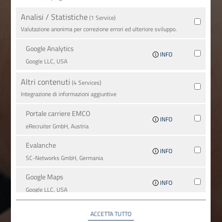
Analisi / Statistiche
(1 Service)
Valutazione anonima per correzione errori ed ulteriore sviluppo.
Google Analytics
INFO
Google LLC, USA
Altri contenuti
(4 Services)
Integrazione di informazioni aggiuntive
Portale carriere EMCO
INFO
eRecruiter GmbH, Austria
Evalanche
INFO
SC-Networks GmbH, Germania
Google Maps
INFO
Google LLC, USA
YouTube
ACCETTA TUTTO
INFO
YouTube LLC, USA