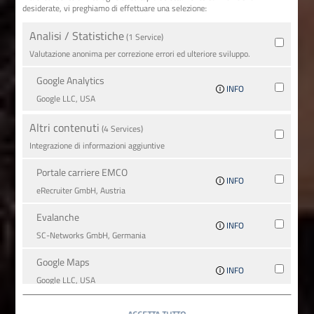
desiderate, vi preghiamo di effettuare una selezione:
Analisi / Statistiche
(1 Service)
Valutazione anonima per correzione errori ed ulteriore sviluppo.
Google Analytics
INFO
Google LLC, USA
Altri contenuti
(4 Services)
Integrazione di informazioni aggiuntive
Portale carriere EMCO
INFO
eRecruiter GmbH, Austria
Evalanche
INFO
SC-Networks GmbH, Germania
Google Maps
INFO
Google LLC, USA
YouTube