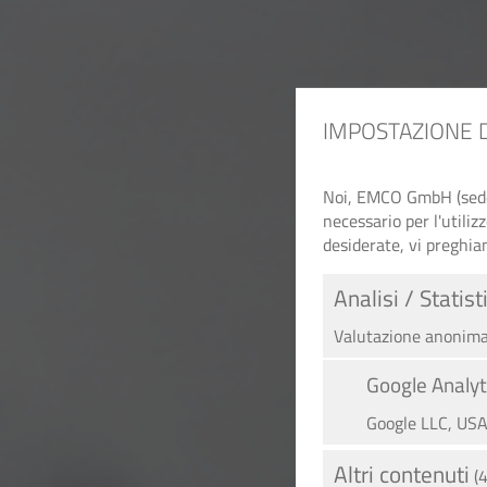
IMPOSTAZIONE 
Noi, EMCO GmbH (sede c
necessario per l'utiliz
desiderate, vi preghia
Analisi / Statist
Valutazione anonima 
Google Analyt
Google LLC, US
Altri contenuti
(