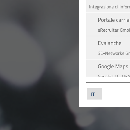
Integrazione di info
Portale carr
eRecruiter GmbH
Evalanche
SC-Networks G
Google Maps
Google LLC, US
YouTube
YouTube LLC, U