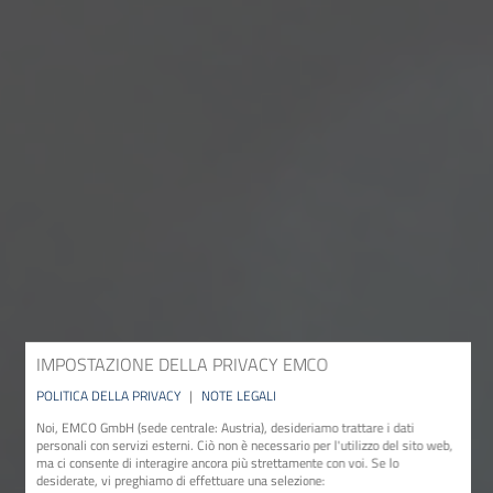
IMPOSTAZIONE DELLA PRIVACY EMCO
POLITICA DELLA PRIVACY
|
NOTE LEGALI
Noi, EMCO GmbH (sede centrale: Austria), desideriamo trattare i dati
personali con servizi esterni. Ciò non è necessario per l'utilizzo del sito web,
ma ci consente di interagire ancora più strettamente con voi. Se lo
desiderate, vi preghiamo di effettuare una selezione: