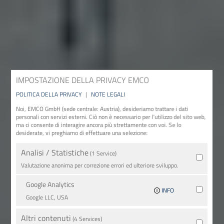
IMPOSTAZIONE DELLA PRIVACY EMCO
POLITICA DELLA PRIVACY
|
NOTE LEGALI
Noi, EMCO GmbH (sede centrale: Austria), desideriamo trattare i dati
personali con servizi esterni. Ciò non è necessario per l'utilizzo del sito web,
ma ci consente di interagire ancora più strettamente con voi. Se lo
desiderate, vi preghiamo di effettuare una selezione:
Analisi / Statistiche
(1 Service)
Valutazione anonima per correzione errori ed ulteriore sviluppo.
Google Analytics
INFO
Google LLC, USA
Altri contenuti
(4 Services)