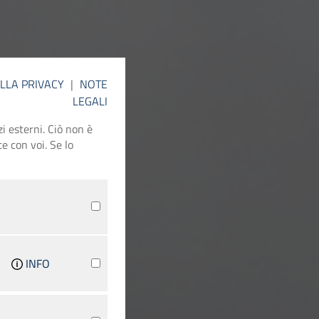
ELLA PRIVACY
|
NOTE
LEGALI
i esterni. Ciò non è
e con voi. Se lo
INFO