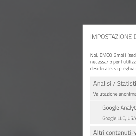
IMPOSTAZIONE 
Noi, EMCO GmbH (sede c
necessario per l'utiliz
desiderate, vi preghia
Analisi / Statist
Valutazione anonima 
Google Analyt
Google LLC, US
Altri contenuti
(