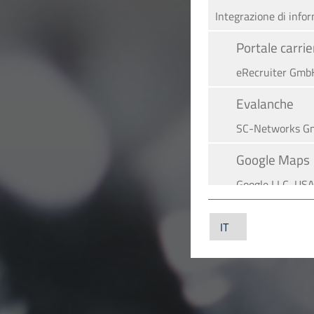
Integrazione di info
Portale carr
eRecruiter GmbH
Evalanche
SC-Networks G
Google Maps
Google LLC, US
YouTube
YouTube LLC, U