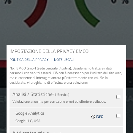
IMPOSTAZIONE DELLA PRIVACY EMCO
POLITICA DELLA PRIVACY
|
NOTE LEGALI
Noi, EMCO GmbH (sede centrale: Austria), desideriamo trattare i dati
personali con servizi esterni. Ciò non è necessario per l'utilizzo del sito web,
ma ci consente di interagire ancora più strettamente con voi. Se lo
desiderate, vi preghiamo di effettuare una selezione:
Analisi / Statistiche
(1 Service)
Valutazione anonima per correzione errori ed ulteriore sviluppo.
Google Analytics
INFO
Google LLC, USA
Altri contenuti