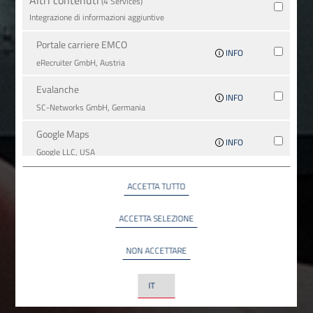
(4 Services)
Integrazione di informazioni aggiuntive
Portale carriere EMCO
INFO
eRecruiter GmbH, Austria
Evalanche
INFO
SC-Networks GmbH, Germania
Google Maps
INFO
Google LLC, USA
YouTube
ACCETTA TUTTO
INFO
YouTube LLC, USA
ACCETTA SELEZIONE
NON ACCETTARE