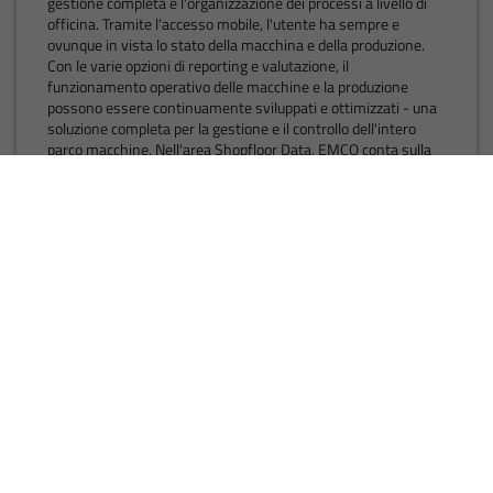
gestione completa e l'organizzazione dei processi a livello di
officina. Tramite l'accesso mobile, l'utente ha sempre e
ovunque in vista lo stato della macchina e della produzione.
Con le varie opzioni di reporting e valutazione, il
funzionamento operativo delle macchine e la produzione
possono essere continuamente sviluppati e ottimizzati - una
soluzione completa per la gestione e il controllo dell'intero
parco macchine. Nell'area Shopfloor Data, EMCO conta sulla
cooperazione con un partner rinomato, la società GNT.
AL PRODOTTO