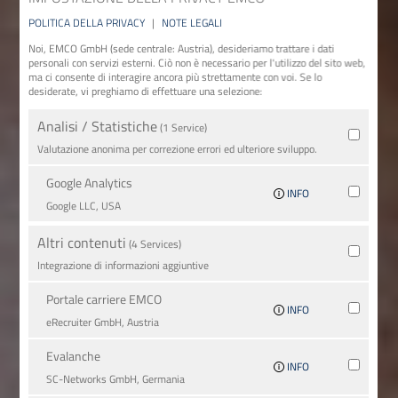
POLITICA DELLA PRIVACY
|
NOTE LEGALI
Noi, EMCO GmbH (sede centrale: Austria), desideriamo trattare i dati
personali con servizi esterni. Ciò non è necessario per l'utilizzo del sito web,
ma ci consente di interagire ancora più strettamente con voi. Se lo
desiderate, vi preghiamo di effettuare una selezione:
Analisi / Statistiche
(1 Service)
Valutazione anonima per correzione errori ed ulteriore sviluppo.
Google Analytics
INFO
Google LLC, USA
Altri contenuti
(4 Services)
Integrazione di informazioni aggiuntive
Portale carriere EMCO
INFO
eRecruiter GmbH, Austria
Evalanche
INFO
SC-Networks GmbH, Germania