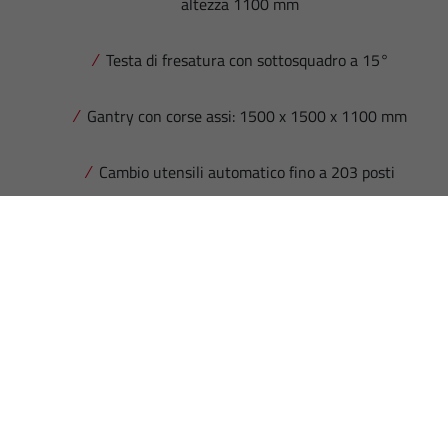
altezza 1100 mm
Testa di fresatura con sottosquadro a 15°
Gantry con corse assi: 1500 x 1500 x 1100 mm
Cambio utensili automatico fino a 203 posti