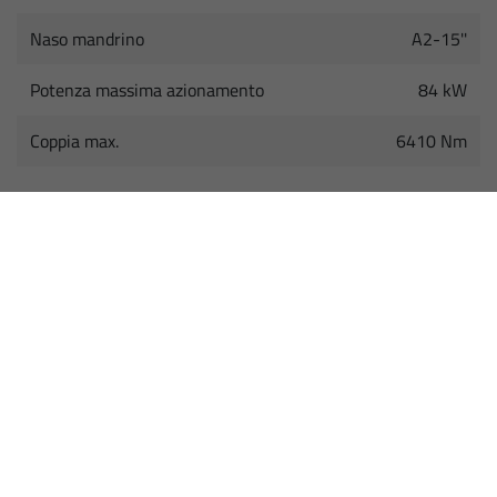
Naso mandrino
A2-15''
Potenza massima azionamento
84 kW
Coppia max.
6410 Nm
CAMBIO UTENSILI
Magazzino utensili
50 / 100 / 200
Diametro ma. utensile
120 / 240 mm
MANDRINO DI FRESATURA
Velocità massima
6500 (10000) giri/min
Coppia massima
630 (340) Nm