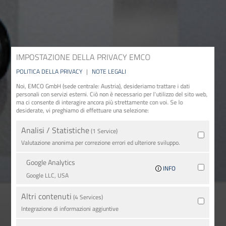
IMPOSTAZIONE DELLA PRIVACY EMCO
POLITICA DELLA PRIVACY
|
NOTE LEGALI
Noi, EMCO GmbH (sede centrale: Austria), desideriamo trattare i dati
personali con servizi esterni. Ciò non è necessario per l'utilizzo del sito web,
ma ci consente di interagire ancora più strettamente con voi. Se lo
desiderate, vi preghiamo di effettuare una selezione:
Analisi / Statistiche
(1 Service)
Valutazione anonima per correzione errori ed ulteriore sviluppo.
Google Analytics
INFO
Google LLC, USA
Altri contenuti
(4 Services)
Integrazione di informazioni aggiuntive