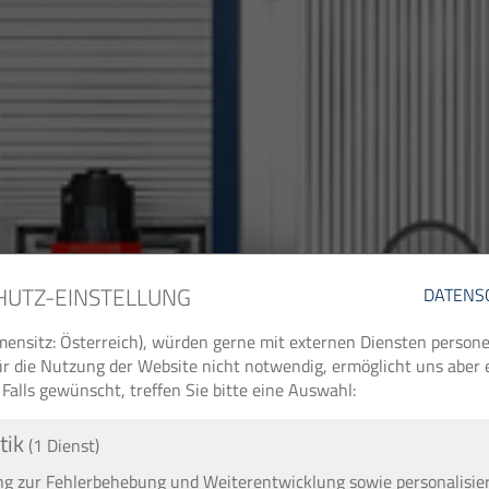
HUTZ-EINSTELLUNG
DATENS
ensitz: Österreich), würden gerne mit externen Diensten perso
 für die Nutzung der Website nicht notwendig, ermöglicht uns aber
 Falls gewünscht, treffen Sie bitte eine Auswahl:
tik
(1 Dienst)
 zur Fehlerbehebung und Weiterentwicklung sowie personalisie