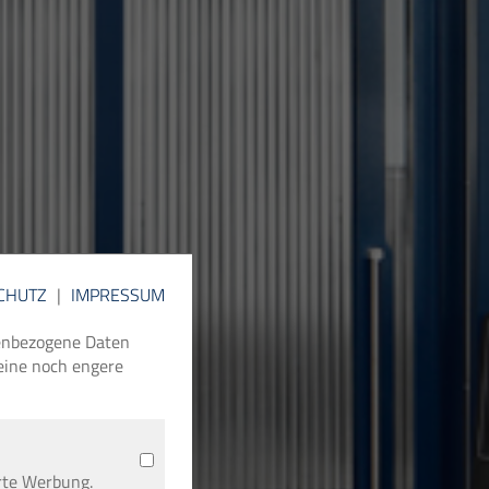
CHUTZ
|
IMPRESSUM
nenbezogene Daten
 eine noch engere
rte Werbung.