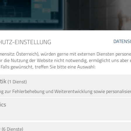
HUTZ-EINSTELLUNG
DATENS
ensitz: Österreich), würden gerne mit externen Diensten perso
 für die Nutzung der Website nicht notwendig, ermöglicht uns aber
 Falls gewünscht, treffen Sie bitte eine Auswahl:
tik
(1 Dienst)
 zur Fehlerbehebung und Weiterentwicklung sowie personalisie
ics
A
e
(6 Dienste)