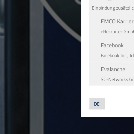
Einbindung zusätzli
EMCO Karrier
eRe­crui­ter Gmb
Facebook
Facebook Inc., Ir
Evalanche
SC-Networks G
Google Maps
Google LLC, US
YouTube
YouTube LLC, U