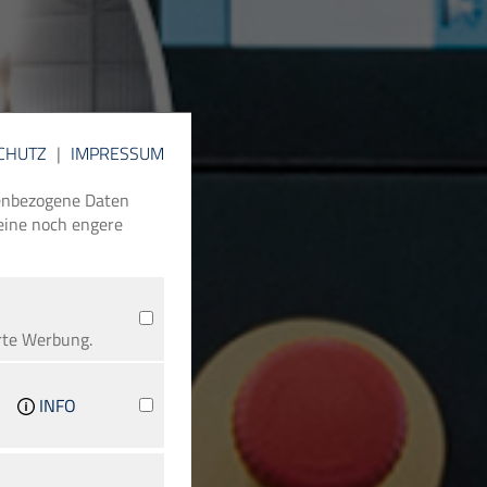
CHUTZ
|
IMPRESSUM
nenbezogene Daten
 eine noch engere
rte Werbung.
INFO