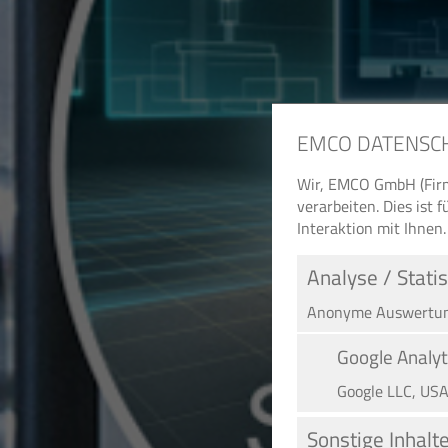
EMCO DATENSC
Wir, EMCO GmbH (Firm
verarbeiten. Dies ist
Interaktion mit Ihnen.
Analyse / Statis
Anonyme Auswertung
Google Analyt
Google LLC, US
Sonstige Inhalt