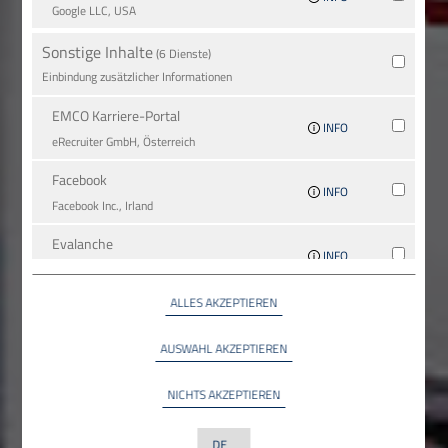
Google LLC, USA
Sonstige Inhalte
(6 Dienste)
Einbindung zusätzlicher Informationen
EMCO Karriere-Portal
INFO
eRe­crui­ter GmbH, Österreich
Facebook
INFO
Facebook Inc., Irland
Evalanche
INFO
SC-Networks GmbH, Deutschland
ALLES AKZEPTIEREN
Google Maps
INFO
Google LLC, USA
AUSWAHL AKZEPTIEREN
YouTube
INFO
NICHTS AKZEPTIEREN
YouTube LLC, USA
LinkedIn
INFO