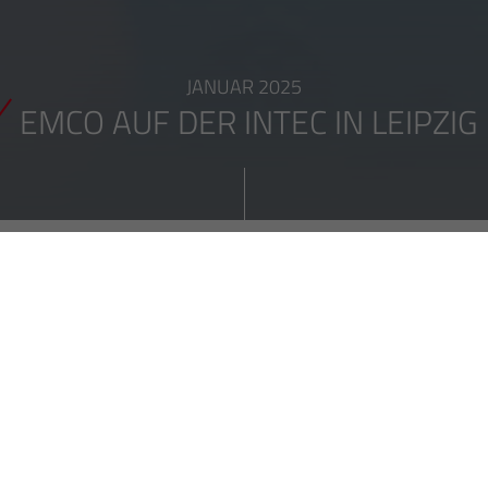
JANUAR 2025
EMCO AUF DER INTEC IN LEIPZIG
EMCO AUF DER INTEC IN LEIPZIG
Wir sind auch dieses Jahr wieder auf der INTEC in Leipzig, DE
vertreten!
Das Warten hat ein Ende:
Vom 11. bis 14. März 2025
ist es
endlich wieder so weit – die INTEC in Leipzig öffnet ihre Tore!