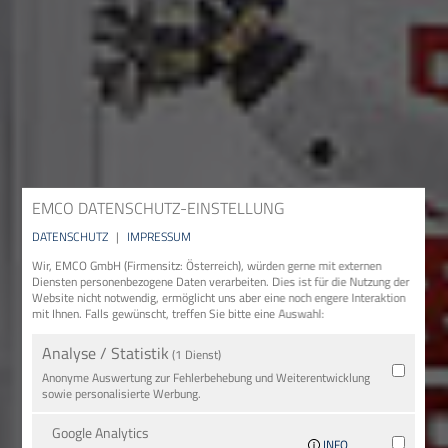
EMCO DATENSCHUTZ-EINSTELLUNG
DATENSCHUTZ
|
IMPRESSUM
Wir, EMCO GmbH (Firmensitz: Österreich), würden gerne mit externen
Diensten personenbezogene Daten verarbeiten. Dies ist für die Nutzung der
Website nicht notwendig, ermöglicht uns aber eine noch engere Interaktion
mit Ihnen. Falls gewünscht, treffen Sie bitte eine Auswahl:
Analyse / Statistik
(1 Dienst)
Anonyme Auswertung zur Fehlerbehebung und Weiterentwicklung
sowie personalisierte Werbung.
Google Analytics
INFO