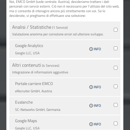
Noi, EMCO GmbH (sede centrale: Austria), desideriamo trattare i dati
personali con servizi esterni. Ciò non è necessario per l'utilizzo del sito web,
ma ci consente di interagire ancora più strettamente con voi. Se lo
desiderate, vi preghiamo di effettuare una selezione:
Analisi / Statistiche
(1 Service)
Valutazione anonima per correzione errori ed ulteriore sviluppo.
Google Analytics
INFO
Google LLC, USA
Altri contenuti
(4 Services)
Integrazione di informazioni aggiuntive
Portale carriere EMCO
INFO
eRecruiter GmbH, Austria
Evalanche
INFO
SC-Networks GmbH, Germania
Google Maps
INFO
Google LLC, USA