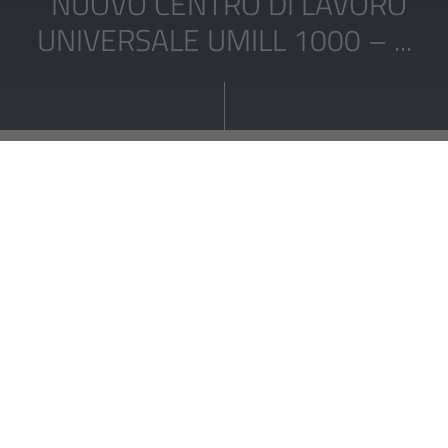
NUOVO CENTRO DI LAVORO
UNIVERSALE UMILL 1000 – ...
NUOVO CENTRO DI LAVORO
UNIVERSALE UMILL 1000 –
PRECISIONE E FLESSIBILITÀ PER LE
MASSIME ESIGENZE
Più compatta, più potente, più versatile: ecco la
nuova
fresatrice universale UMILL 1000! Questa macchina definisce
nuovi standard nella tecnologia di fresatura e offre una
combinazione perfetta di precisione, flessibilità e prestazioni,
ideale per le lavorazioni più impegnative nell'industria.